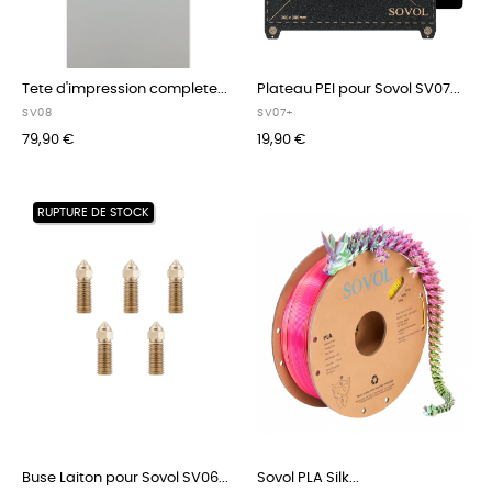
Tete d'impression complete...
Plateau PEI pour Sovol SV07...
SV08
SV07+
79,90 €
19,90 €
RUPTURE DE STOCK
Buse Laiton pour Sovol SV06...
Sovol PLA Silk...