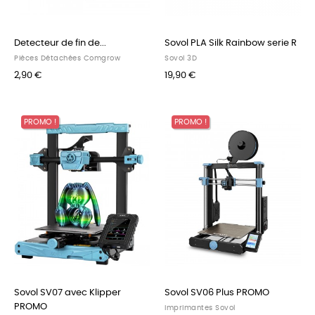
Detecteur de fin de...
Sovol PLA Silk Rainbow serie R
Pièces Détachées Comgrow
Sovol 3D
2,90 €
19,90 €
PROMO !
PROMO !
Sovol SV07 avec Klipper
Sovol SV06 Plus PROMO
PROMO
Imprimantes Sovol