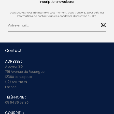
Inscription newsletter
Vous pouvez vous désinscrire à tout moment. Vous trouverez pour cela nos
informations de contact dans les conditions d'utilisation du site.
Contact
ADRESSE :
Aveyron3D
791 Avenue du Rouergue
12350 Lanuejouls
(12) AVEYRON
France
TÉLÉPHONE :
09 54 35 63 30
COURRIEL :