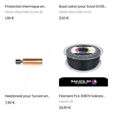
Protection thermique en...
Buse Laiton pour Sovol SV06...
Pièces Détachées Kywoo 3D
Pièces Détachées Sovol
1,90 €
2,50 €
Heatbreak pour Tycoon en...
Filament PLA 3D870 Sakata...
Sakata 3D
7,90 €
24,90 €