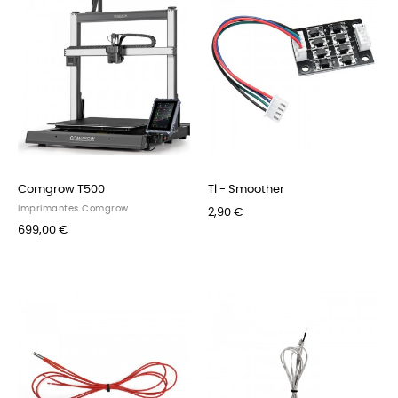
Comgrow T500
Tl - Smoother
Imprimantes Comgrow
2,90 €
699,00 €