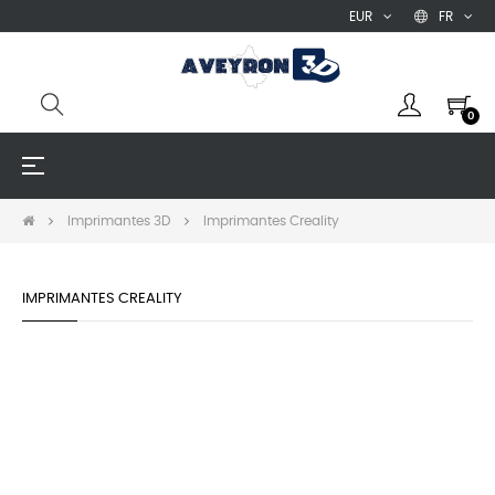
EUR
FR
0
Basculer
☰
la
navigation
Imprimantes 3D
Imprimantes Creality
IMPRIMANTES CREALITY