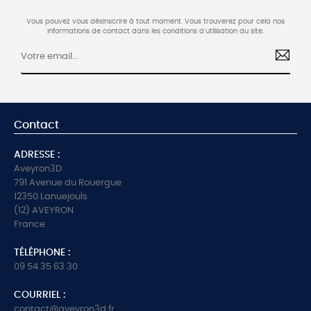
Vous pouvez vous désinscrire à tout moment. Vous trouverez pour cela nos
informations de contact dans les conditions d'utilisation du site.
Contact
ADRESSE :
Aveyron3D
791 Avenue du Rouergue
12350 Lanuejouls
(12) AVEYRON
France
TÉLÉPHONE :
09 54 35 63 30
COURRIEL :
contact@aveyron3d.fr