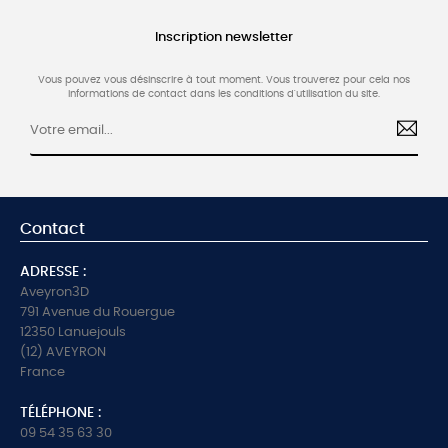
Inscription newsletter
Vous pouvez vous désinscrire à tout moment. Vous trouverez pour cela nos
informations de contact dans les conditions d'utilisation du site.
Contact
ADRESSE :
Aveyron3D
791 Avenue du Rouergue
12350 Lanuejouls
(12) AVEYRON
France
TÉLÉPHONE :
09 54 35 63 30