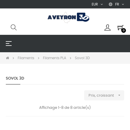
EUR
FR
0
Basculer
☰
la
navigation
Filaments
Filaments PLA
Sovol 3D
SOVOL 3D

Prix, croissant
Affichage 1-8 de 8 article(s)