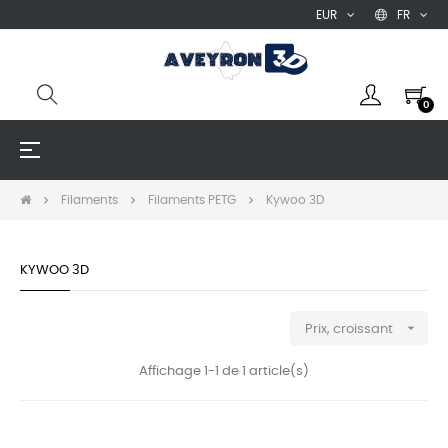
EUR
FR
0
Basculer
☰
la
navigation
Filaments
Filaments PETG
Kywoo 3D
KYWOO 3D

Prix, croissant
Affichage 1-1 de 1 article(s)