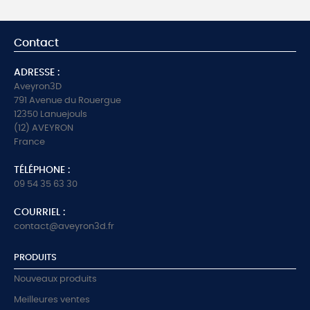
Contact
ADRESSE :
Aveyron3D
791 Avenue du Rouergue
12350 Lanuejouls
(12) AVEYRON
France
TÉLÉPHONE :
09 54 35 63 30
COURRIEL :
contact@aveyron3d.fr
PRODUITS
Nouveaux produits
Meilleures ventes