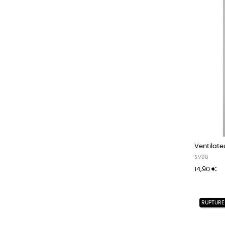
Ventilateu
SV08
14,90 €
RUPTURE