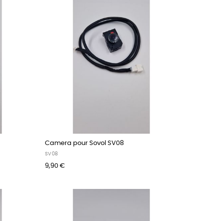
Camera pour Sovol SV08
SV08
9,90 €