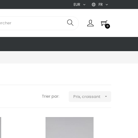
EUR
FR
0

Trier par:
Prix, croissant