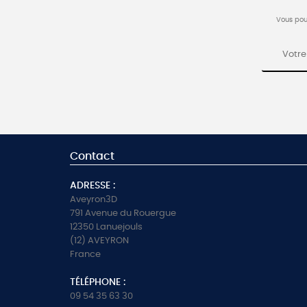
Vous pou
Contact
ADRESSE :
Aveyron3D
791 Avenue du Rouergue
12350 Lanuejouls
(12) AVEYRON
France
TÉLÉPHONE :
09 54 35 63 30