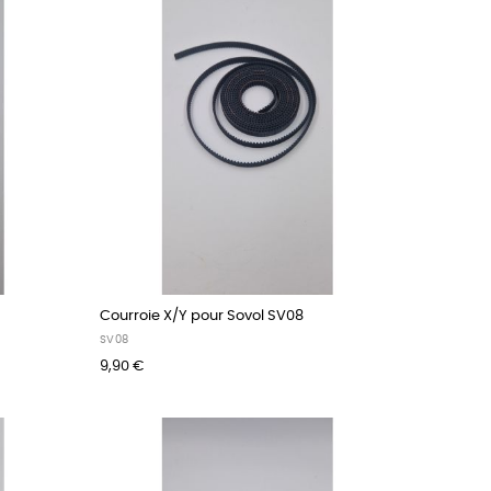
Courroie X/Y pour Sovol SV08
SV08
9,90 €