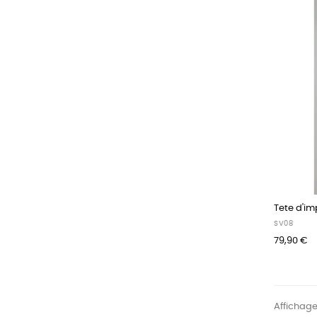
Tete d'im
SV08
79,90 €
Affichage 