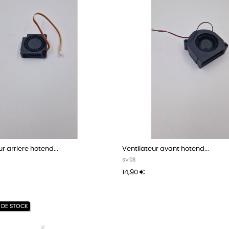
r arriere hotend...
Ventilateur avant hotend...
SV08
14,90 €
 DE STOCK