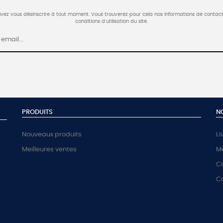
vez vous désinscrire à tout moment. Vous trouverez pour cela nos informations de contact
conditions d'utilisation du site.
PRODUITS
N
Nouveaux produits
Li
Meilleures ventes
Me
Co
C