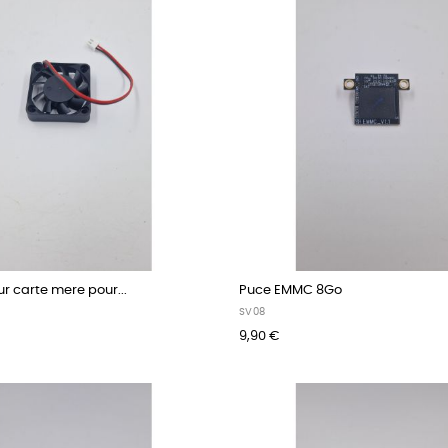
ur carte mere pour...
Puce EMMC 8Go
SV08
9,90 €