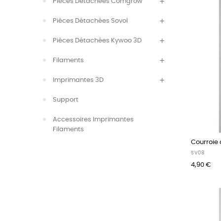
Pièces Détachées Comgrow
Pièces Détachées Sovol
Pièces Détachées Kywoo 3D
Filaments
Imprimantes 3D
Support
Accessoires Imprimantes
Filaments
Courroie a
SV08
4,90 €