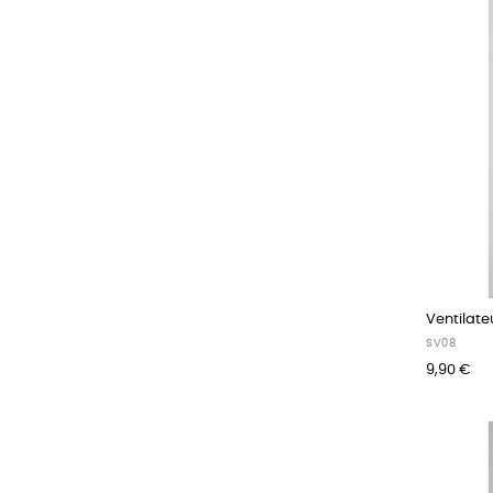
Ventilate
SV08
9,90 €