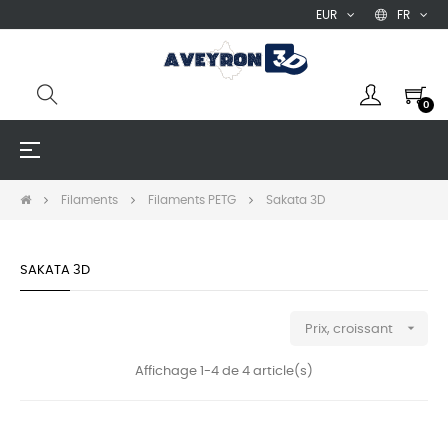
EUR
FR
0
Basculer
☰
la
navigation
Filaments
Filaments PETG
Sakata 3D
SAKATA 3D

Prix, croissant
Affichage 1-4 de 4 article(s)