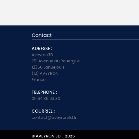
Contact
ADRESSE :
Aveyron3D
791 Avenue du Rouergue
12350 Lanuejouls
(12) AVEYRON
France
TÉLÉPHONE :
09 54 35 63 30
COURRIEL :
contact@aveyron3d.fr
© AVEYRON 3D - 2025