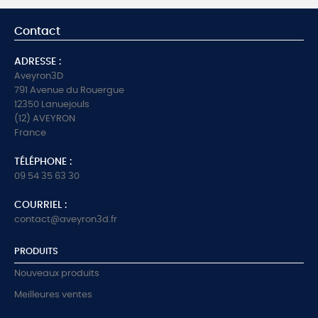
Contact
ADRESSE :
Aveyron3D
791 Avenue du Rouergue
12350 Lanuejouls
(12) AVEYRON
France
TÉLÉPHONE :
09 54 35 63 30
COURRIEL :
contact@aveyron3d.fr
PRODUITS
Nouveaux produits
Meilleures ventes