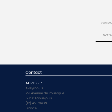
Vous pou
Contact
ADRESSE :
Aveyron3D
791 Avenue du Rouergue
12350 Lanuejouls
(12) AVEYRON
France