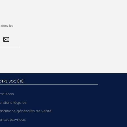
 dans les
OTRE SOCIÉTÉ
vraisons
ntions légales
nditions générales de vente
ontactez-nous