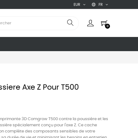
EUR
FR
0
siere Axe Z Pour T500
imprimante 3D Comgrow T500 contre la poussière et les
ssière spécialement conçu pour l'axe Z. Ce cache
tion complète des composants sensibles de votre
sa durée de vie et minimisant les besoins en entretien.