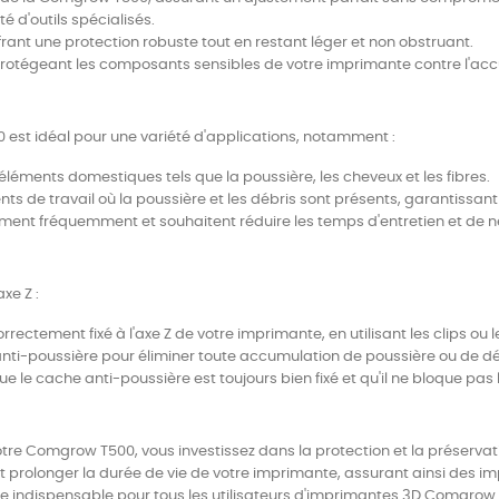
té d'outils spécialisés.
frant une protection robuste tout en restant léger et non obstruant.
 protégeant les composants sensibles de votre imprimante contre l'acc
 est idéal pour une variété d'applications, notamment :
léments domestiques tels que la poussière, les cheveux et les fibres.
nts de travail où la poussière et les débris sont présents, garantissan
priment fréquemment et souhaitent réduire les temps d'entretien et de 
xe Z :
rectement fixé à l'axe Z de votre imprimante, en utilisant les clips ou le
anti-poussière pour éliminer toute accumulation de poussière ou de dé
ue le cache anti-poussière est toujours bien fixé et qu'il ne bloque pas
otre Comgrow T500, vous investissez dans la protection et la préservat
et prolonger la durée de vie de votre imprimante, assurant ainsi des im
oire indispensable pour tous les utilisateurs d'imprimantes 3D Comgrow