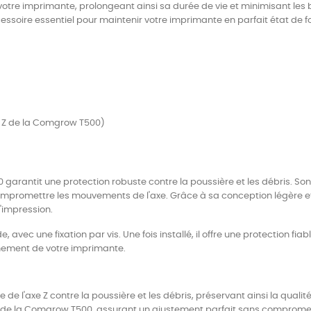
re imprimante, prolongeant ainsi sa durée de vie et minimisant les b
accessoire essentiel pour maintenir votre imprimante en parfait état d
xe Z de la Comgrow T500)
 garantit une protection robuste contre la poussière et les débris. S
ompromettre les mouvements de l'axe. Grâce à sa conception légère et
'impression.
 avec une fixation par vis. Une fois installé, il offre une protection fiab
nnement de votre imprimante.
 de l'axe Z contre la poussière et les débris, préservant ainsi la qualit
X de la Comgrow T500, assurant un ajustement parfait sans compromet