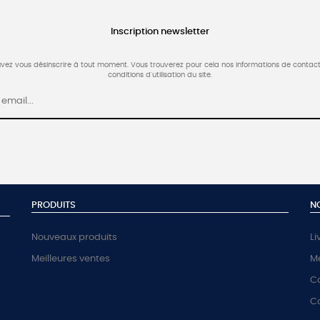
Inscription newsletter
vez vous désinscrire à tout moment. Vous trouverez pour cela nos informations de contact
conditions d'utilisation du site.
PRODUITS
N
Nouveaux produits
Li
Meilleures ventes
Me
Co
C