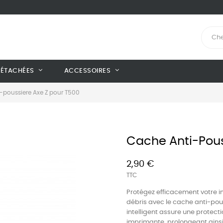
DÉTACHÉES
ACCESSOIRES
-poussiere Axe Z pour T500
Cache Anti-Pous
2,90 €
TTC
Protégez efficacement votre 
débris avec le cache anti-pou
intelligent assure une protec
imprimante, prolongeant ainsi 