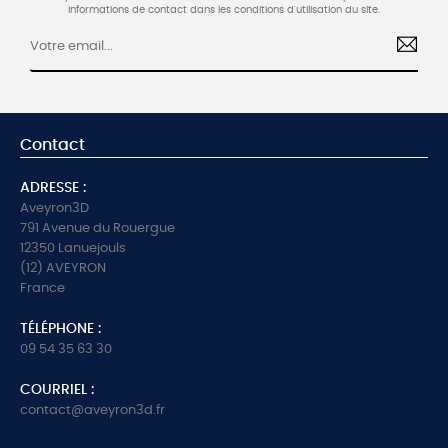
informations de contact dans les conditions d'utilisation du site.
Contact
ADRESSE :
Aveyron3D
791 Avenue du Rouergue
12350 Lanuejouls
(12) AVEYRON
France
TÉLÉPHONE :
09 54 35 63 30
COURRIEL :
contact@aveyron3d.fr