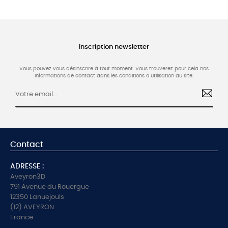
Inscription newsletter
Vous pouvez vous désinscrire à tout moment. Vous trouverez pour cela nos
informations de contact dans les conditions d'utilisation du site.
Contact
ADRESSE :
Aveyron3D
791 Avenue du Rouergue
12350 Lanuejouls
(12) AVEYRON
France