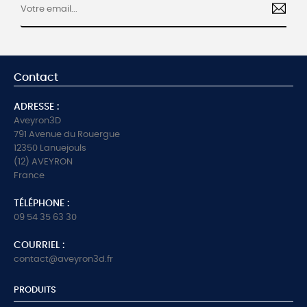
Contact
ADRESSE :
Aveyron3D
791 Avenue du Rouergue
12350 Lanuejouls
(12) AVEYRON
France
TÉLÉPHONE :
09 54 35 63 30
COURRIEL :
contact@aveyron3d.fr
PRODUITS