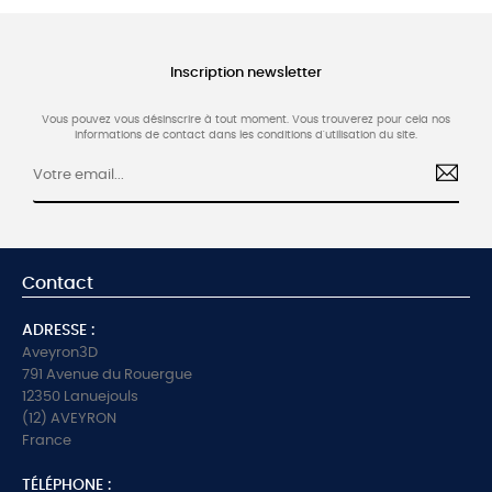
Inscription newsletter
Vous pouvez vous désinscrire à tout moment. Vous trouverez pour cela nos
informations de contact dans les conditions d'utilisation du site.
Contact
ADRESSE :
Aveyron3D
791 Avenue du Rouergue
12350 Lanuejouls
(12) AVEYRON
France
TÉLÉPHONE :