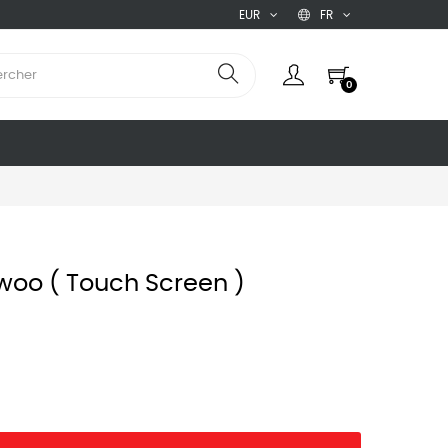
EUR
FR
0
ywoo ( Touch Screen )