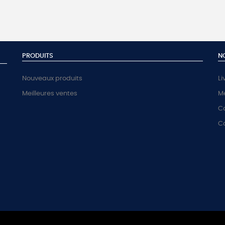
PRODUITS
N
Nouveaux produits
Li
Meilleures ventes
Me
Co
C