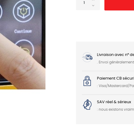
Livraison avec n° d
. Envoi généralemen
Paiement CB sécuri
: Visa/Mastercard/P
SAV réel & sérieux
: nous existons vrai