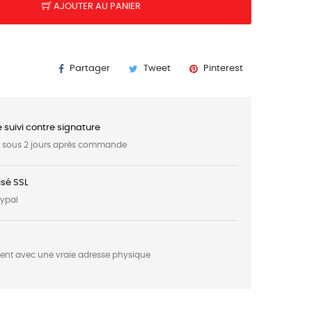
AJOUTER AU PANIER
Partager
Tweet
Pinterest
e suivi contre signature
t sous 2 jours après commande
sé SSL
aypal
ment avec une vraie adresse physique