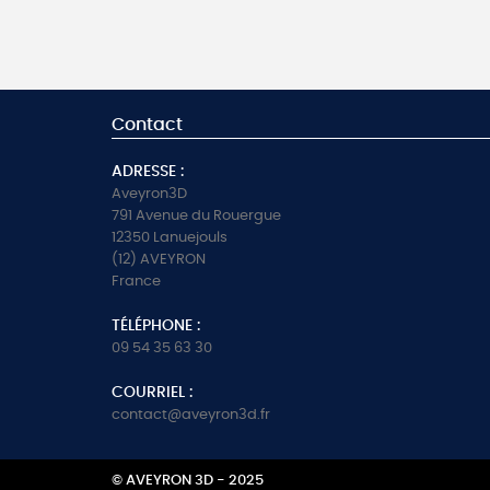
Contact
ADRESSE :
Aveyron3D
791 Avenue du Rouergue
12350 Lanuejouls
(12) AVEYRON
France
TÉLÉPHONE :
09 54 35 63 30
COURRIEL :
contact@aveyron3d.fr
© AVEYRON 3D - 2025