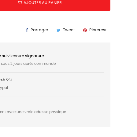
AJOUTER AU PANIER
K
Partager
Tweet
Pinterest
e suivi contre signature
t sous 2 jours après commande
sé SSL
aypal
ment avec une vraie adresse physique