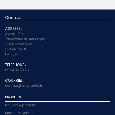
Contact
ADRESSE :
Aveyron3D
791 Avenue du Rouergue
12350 Lanuejouls
(12) AVEYRON
France
TÉLÉPHONE :
09 54 35 63 30
COURRIEL :
contact@aveyron3d.fr
PRODUITS
Nouveaux produits
Meilleures ventes