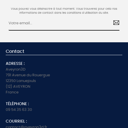
Vous pouvez vous désinscrire à tout moment. Vous trouverez pour cela nos
informations de contact dans les conditions d'utilisation du site.
Contact
ADRESSE :
Aveyron3D
791 Avenue du Rouergue
12350 Lanuejouls
(12) AVEYRON
France
TÉLÉPHONE :
09 54 35 63 30
COURRIEL :
contact@aveyron3d.fr