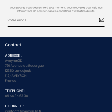
Vous pouvez vous désinscrire à tout moment. Vous trouverez pour cela nos
informations de contact dans les conditions d'utilisation du site.
Contact
ADRESSE :
Aveyron3D
791 Avenue du Rouergue
12350 Lanuejouls
(12) AVEYRON
France
TÉLÉPHONE :
09 54 35 63 30
COURRIEL :
contact@aveyron3d.fr