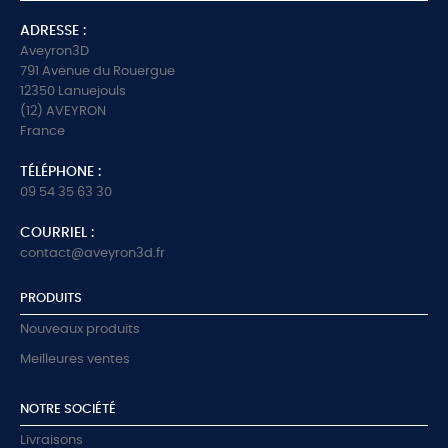
ADRESSE :
Aveyron3D
791 Avenue du Rouergue
12350 Lanuejouls
(12) AVEYRON
France
TÉLÉPHONE :
09 54 35 63 30
COURRIEL :
contact@aveyron3d.fr
PRODUITS
Nouveaux produits
Meilleures ventes
NOTRE SOCIÉTÉ
Livraisons