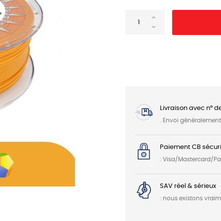
Livraison avec n° d
. Envoi généralemen
Paiement CB sécuri
: Visa/Mastercard/P
SAV réel & sérieux
: nous existons vrai