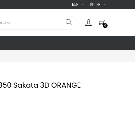
EUR
FR
0
D850 Sakata 3D ORANGE -