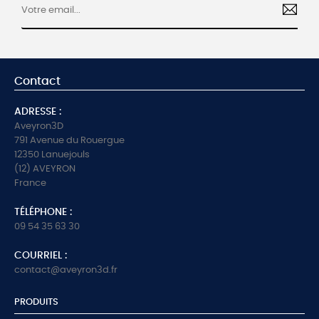
Contact
ADRESSE :
Aveyron3D
791 Avenue du Rouergue
12350 Lanuejouls
(12) AVEYRON
France
TÉLÉPHONE :
09 54 35 63 30
COURRIEL :
contact@aveyron3d.fr
PRODUITS