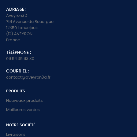
ADRESSE :
Aveyron3D
791 Avenue du Rouergue
12350 Lanuejouls
(12) AVEYRON
France
TÉLÉPHONE :
09 54 35 63 30
COURRIEL :
contact@aveyron3d.fr
PRODUITS
Nouveaux produits
Meilleures ventes
NOTRE SOCIÉTÉ
Livraisons