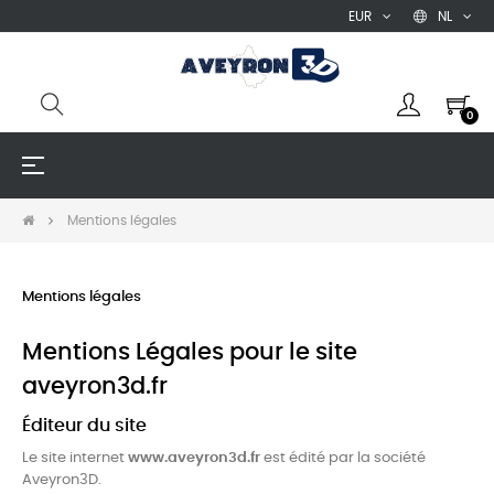
EUR
NL
0
Toggle
☰
navigation
Mentions légales
Mentions légales
Mentions Légales pour le site
aveyron3d.fr
Éditeur du site
Le site internet
www.aveyron3d.fr
est édité par la société
Aveyron3D.