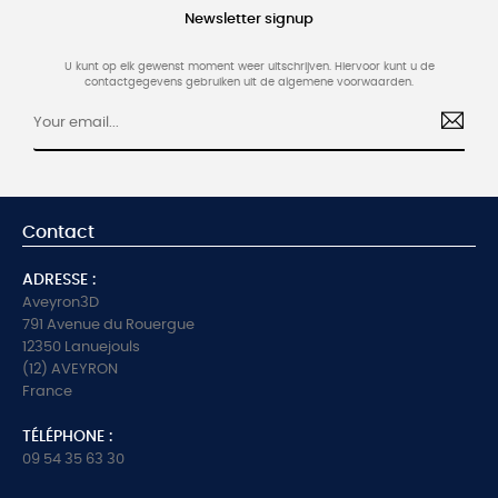
Newsletter signup
U kunt op elk gewenst moment weer uitschrijven. Hiervoor kunt u de
contactgegevens gebruiken uit de algemene voorwaarden.
Contact
ADRESSE :
Aveyron3D
791 Avenue du Rouergue
12350 Lanuejouls
(12) AVEYRON
France
TÉLÉPHONE :
09 54 35 63 30