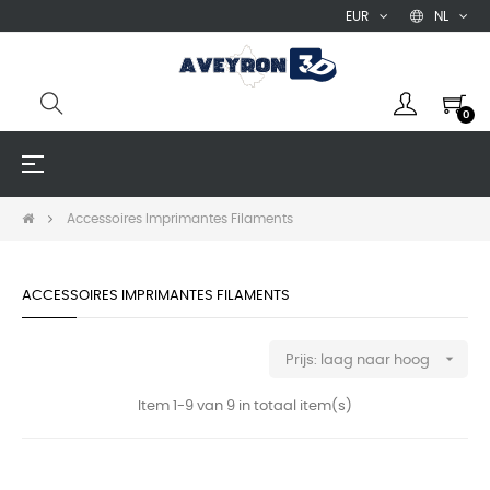
EUR
NL
0
Toggle
☰
navigation
Accessoires Imprimantes Filaments
ACCESSOIRES IMPRIMANTES FILAMENTS

Prijs: laag naar hoog
Item 1-9 van 9 in totaal item(s)