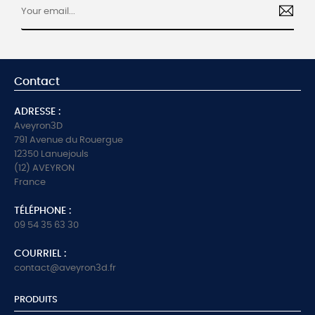
Contact
ADRESSE :
Aveyron3D
791 Avenue du Rouergue
12350 Lanuejouls
(12) AVEYRON
France
TÉLÉPHONE :
09 54 35 63 30
COURRIEL :
contact@aveyron3d.fr
PRODUITS