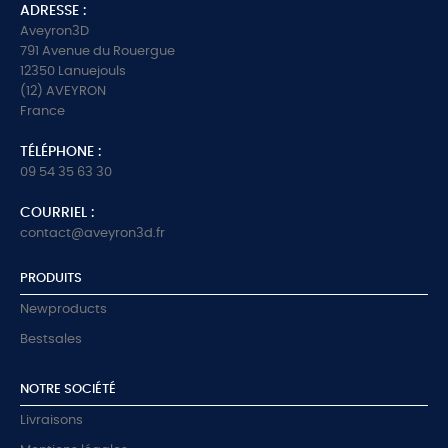
ADRESSE :
Aveyron3D
791 Avenue du Rouergue
12350 Lanuejouls
(12) AVEYRON
France
TÉLÉPHONE :
09 54 35 63 30
COURRIEL :
contact@aveyron3d.fr
PRODUITS
Newproducts
Bestsales
NOTRE SOCIÉTÉ
Livraisons