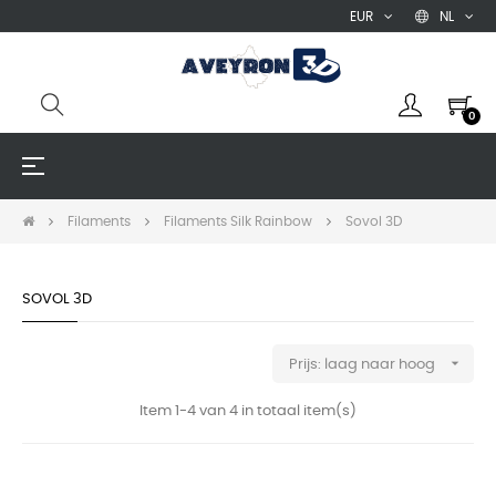
EUR
NL
0
Toggle
☰
navigation
Filaments
Filaments Silk Rainbow
Sovol 3D
SOVOL 3D

Prijs: laag naar hoog
Item 1-4 van 4 in totaal item(s)