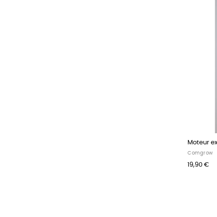
Moteur ex
Comgrow
19,90 €