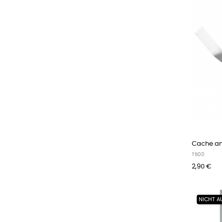
Cache ant
T500
2,90 €
NICHT A