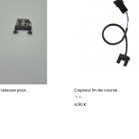
rudeuse pour...
Capteur fin de course...
T500
4,90 €