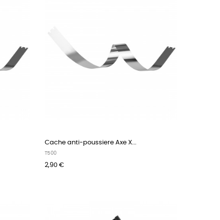
Cache anti-poussiere Axe X...
T500
2,90 €