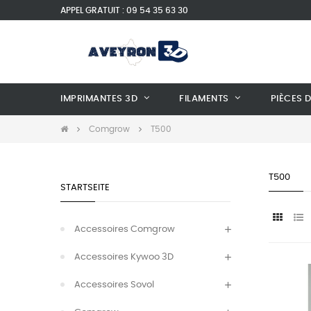
APPEL GRATUIT : 09 54 35 63 30
IMPRIMANTES 3D
FILAMENTS
PIÈCES 
Comgrow
T500
T500
STARTSEITE
Accessoires Comgrow
Accessoires Kywoo 3D
Accessoires Sovol