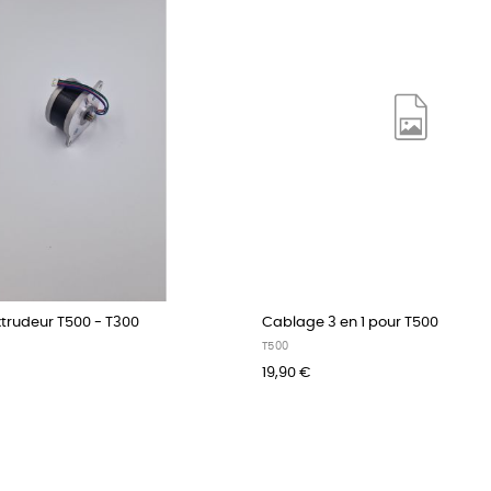
trudeur T500 - T300
Cablage 3 en 1 pour T500
T500
19,90 €