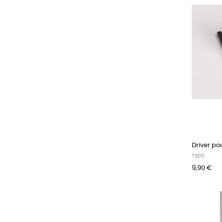
Driver pou
T500
9,90 €