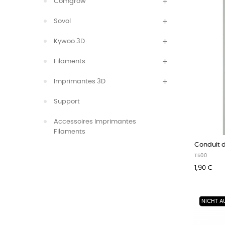
Comgrow
Sovol
Kywoo 3D
Filaments
Imprimantes 3D
Support
Accessoires Imprimantes
Filaments
Conduit d'
T500
1,90 €
NICHT A