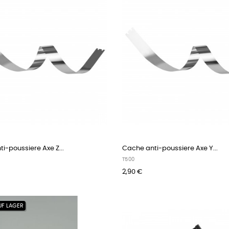
i-poussiere Axe Z...
Cache anti-poussiere Axe Y...
T500
2,90 €
UF LAGER