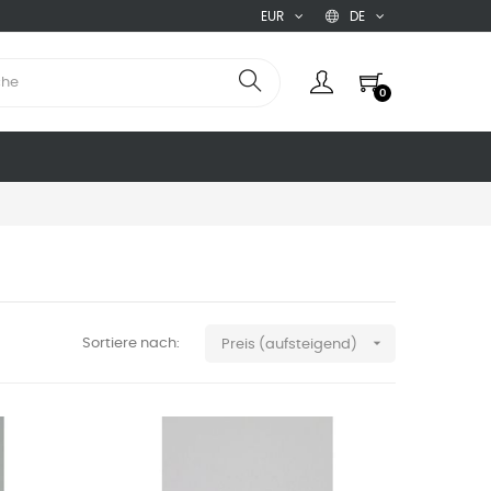
EUR
DE
0

Sortiere nach:
Preis (aufsteigend)